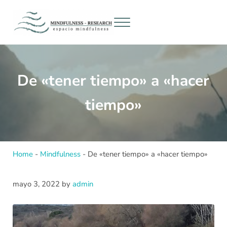
Saltar al contenido principal
Skip to header right navigation
Skip to after header navigation
Skip to site footer
Menu
Mindfulness Research
¡Vive plenamente!
De «tener tiempo» a «hacer
tiempo»
Home
-
Mindfulness
-
De «tener tiempo» a «hacer tiempo»
mayo 3, 2022
by
admin